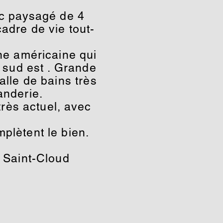
rc paysagé de 4
adre de vie tout-
ne américaine qui
s sud est . Grande
le de bains très
anderie.
rès actuel, avec
plètent le bien.
.
e Saint-Cloud