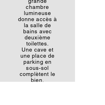
grande
chambre
lumineuse
donne accès à
la salle de
bains avec
deuxième
toilettes.
Une cave et
une place de
parking en
sous-sol
complètent le
bien.
Gare de Saint-
Cloud (ligne L)
15 mn à pied (4
minutes en